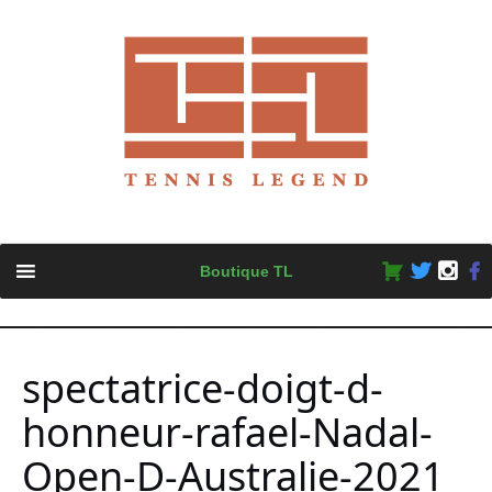
Skip
Boutique TL
to
content
spectatrice-doigt-d-
honneur-rafael-Nadal-
Open-D-Australie-2021