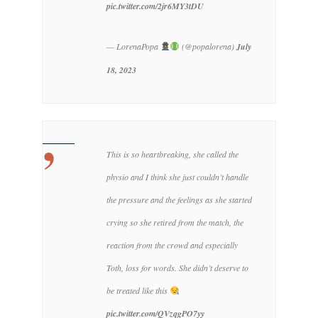
pic.twitter.com/2jr6MY3tDU
— LorenaPopa
(@popalorena)
July
18, 2023
This is so heartbreaking, she called the
physio and I think she just couldn’t handle
the pressure and the feelings as she started
crying so she retired from the match, the
reaction from the crowd and especially
Toth, loss for words. She didn’t deserve to
be treated like this
pic.twitter.com/QVzqgPO7yy