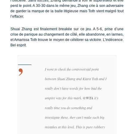
l’officielle. Sans succès, Zhang demande à voir le superviseur et elle
perd le point. A 30-30 dans le même jeu, Zhang crie à son adversaire
de garder la marque de la balle litigieuse mais Toth vient malgré tout
l’effacer.
Shuai Zhang est finalement breakée sur ce jeu. A 5-6, prise d’une
crise de panique au changement de côté, elle abandonne, en larmes,
et Amarissa Toth trouve le moyen de célébrer sa victoire. L’indécence.
Bel esprit.
I went to check the controversial point
between Shuai Zhang and Kiara Toth and I
really don’t have words for how bad the
umpire was for this mark.
@WTA
it’s
really time you do something and
investigate these, they can’t make such big
mistakes at this level. This is pure robbery