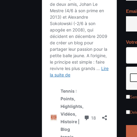
Emai
Votr
Sen
Del