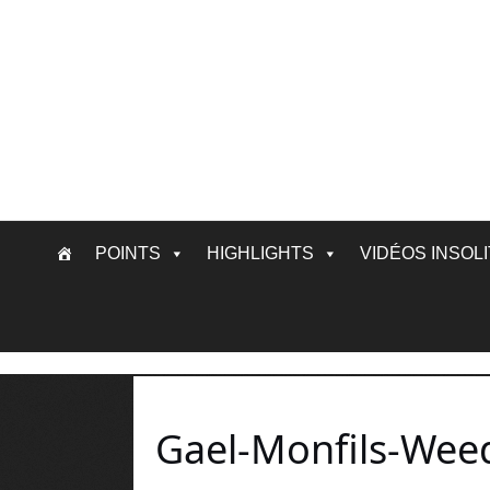
Skip
POINTS
HIGHLIGHTS
VIDÉOS INSOL
to
content
Gael-Monfils-Wee