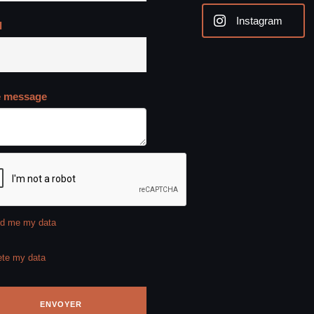
Instagram
l
e message
d me my data
ete my data