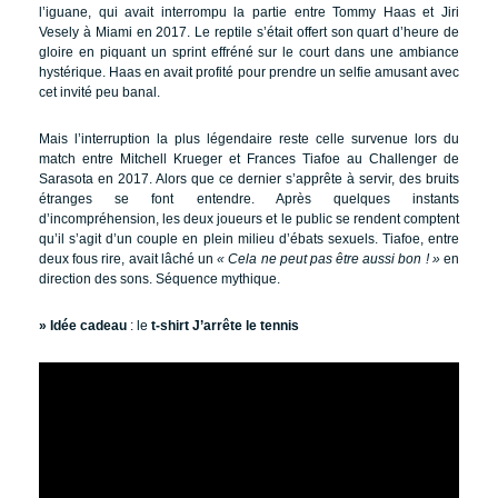
l’iguane, qui avait interrompu la partie entre Tommy Haas et Jiri
Vesely à Miami en 2017. Le reptile s’était offert son quart d’heure de
gloire en piquant un sprint effréné sur le court dans une ambiance
hystérique. Haas en avait profité pour prendre un selfie amusant avec
cet invité peu banal.
Mais l’interruption la plus légendaire reste celle survenue lors du
match entre Mitchell Krueger et Frances Tiafoe au Challenger de
Sarasota en 2017. Alors que ce dernier s’apprête à servir, des bruits
étranges se font entendre. Après quelques instants
d’incompréhension, les deux joueurs et le public se rendent comptent
qu’il s’agit d’un couple en plein milieu d’ébats sexuels. Tiafoe, entre
deux fous rire, avait lâché un
« Cela ne peut pas être aussi bon ! »
en
direction des sons. Séquence mythique.
» Idée cadeau
: le
t-shirt J’arrête le tennis