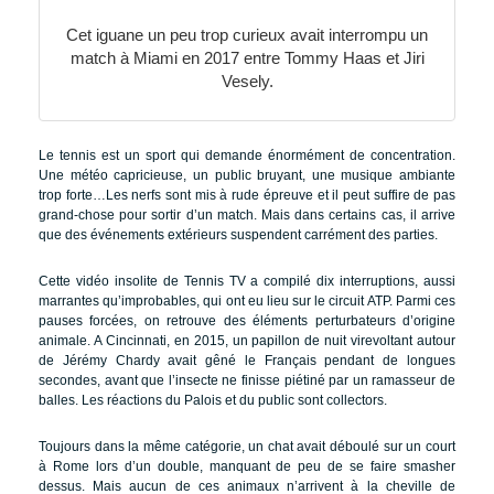
Cet iguane un peu trop curieux avait interrompu un
match à Miami en 2017 entre Tommy Haas et Jiri
Vesely.
Le tennis est un sport qui demande énormément de concentration.
Une météo capricieuse, un public bruyant, une musique ambiante
trop forte…Les nerfs sont mis à rude épreuve et il peut suffire de pas
grand-chose pour sortir d’un match. Mais dans certains cas, il arrive
que des événements extérieurs suspendent carrément des parties.
Cette vidéo insolite de Tennis TV a compilé dix interruptions, aussi
marrantes qu’improbables, qui ont eu lieu sur le circuit ATP. Parmi ces
pauses forcées, on retrouve des éléments perturbateurs d’origine
animale. A Cincinnati, en 2015, un papillon de nuit virevoltant autour
de Jérémy Chardy avait gêné le Français pendant de longues
secondes, avant que l’insecte ne finisse piétiné par un ramasseur de
balles. Les réactions du Palois et du public sont collectors.
Toujours dans la même catégorie, un chat avait déboulé sur un court
à Rome lors d’un double, manquant de peu de se faire smasher
dessus. Mais aucun de ces animaux n’arrivent à la cheville de