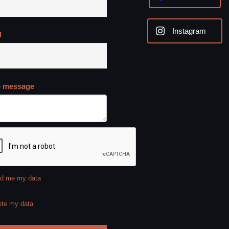
Instagram
l
e message
d me my data
ete my data