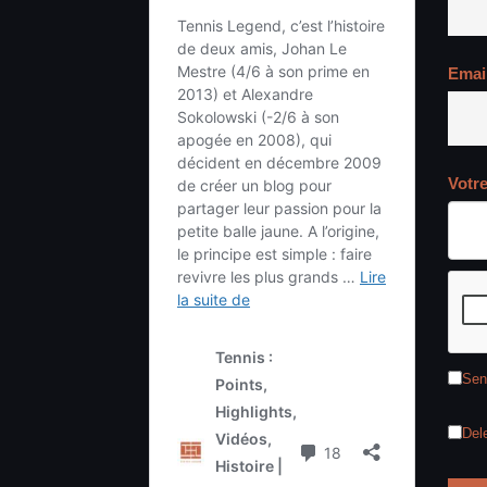
Emai
Votr
Sen
Del