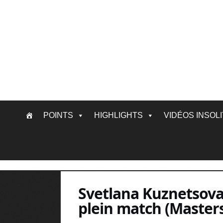
Skip
POINTS
HIGHLIGHTS
VIDÉOS INSOL
to
content
Svetlana Kuznetsova
plein match (Masters