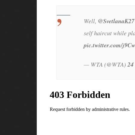
@SvetlanaK27
Well,
self haircut while p
pic.twitter.com/j9
24
— WTA (@WTA)