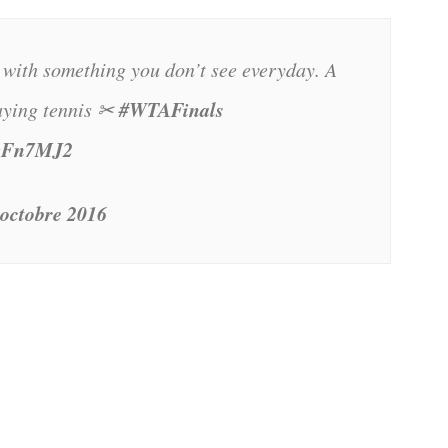
with something you don’t see everyday. A
#WTAFinals
laying tennis ✂
CwFn7MJ2
 octobre 2016