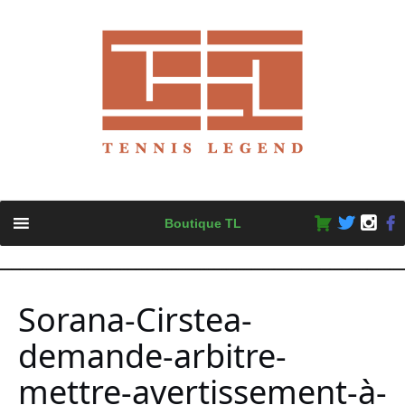
Skip
Boutique TL
to
content
Sorana-Cirstea-
demande-arbitre-
mettre-avertissement-à-