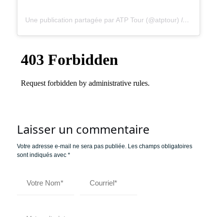
Une publication partagée par ATP Tour (@atptour)
le
28 Janv.
Laisser un commentaire
Votre adresse e-mail ne sera pas publiée.
Les champs obligatoires
sont indiqués avec
*