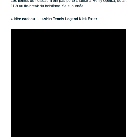
Les fientes de l’oiseau n’ont pas porté chance à Reilly Opelka, défait
11-9 au tie-break du troisième. Sale journée.
» Idée cadeau
: le
t-shirt Tennis Legend Kick Exter