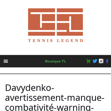
Skip
Boutique TL
to
content
Davydenko-
avertissement-manque-
combativité-warning-