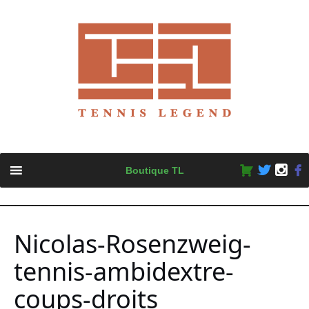
Skip
Boutique TL
to
content
Nicolas-Rosenzweig-
tennis-ambidextre-
coups-droits