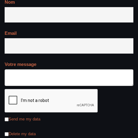
Nom
Email
Votre message
Send me my data
Delete my data