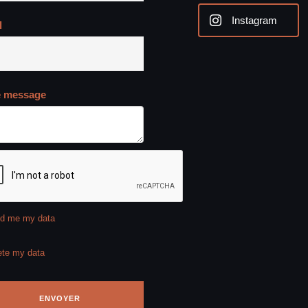
Instagram
l
e message
d me my data
ete my data