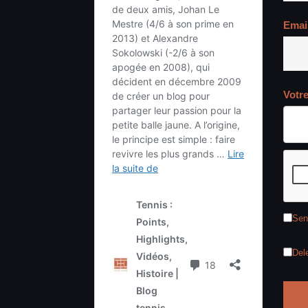
Emai
Votr
Sen
Del