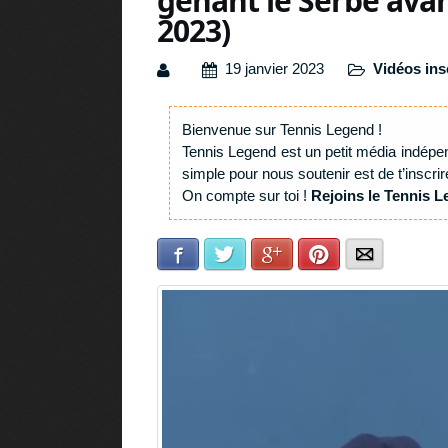
gênant le Serbe avan
2023)
19 janvier 2023
Vidéos ins
Bienvenue sur Tennis Legend !
Tennis Legend est un petit média indépe
simple pour nous soutenir est de t’inscrir
On compte sur toi !
Rejoins le Tennis L
Facebook
Twitter
Google+
Pinterest
E-mail