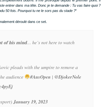
 complètement bourré. Il me provoque depuis le premier point. Il
juste entrer dans ma tête. Donc je te demande : Tu vas faire quoi ?
ndu 50 fois. Pourquoi tu ne le sors pas du stade ?
“
 finalement déroulé dans ce set.
𝐭 𝐨𝐟 𝐡𝐢𝐬 𝐦𝐢𝐧𝐝… he’s not here to watch
4 secrets de statisticien + 1 BONUS
Muscle ton mental
▶︎ 7
conseils de préparateurs mentaux
◀
▶︎ 5 vidéos gratuites - durée 1h14◀︎
ovic pleads with the umpire to remove a
TÉLÉCHARGER
#AusOpen
@DjokerNole
 the audience
|
Sc4pyEj
January 19, 2023
sport)