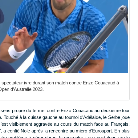
 spectateur ivre durant son match contre Enzo Couacaud à
’Open d’Australie 2023.
n sens propre du terme, contre Enzo Couacaud au deuxième tour
0). Touché à la cuisse gauche au tournoi d’Adélaïde, le Serbe joue
’est visiblement aggravée au cours du match face au Français.
“, a confié Nole après la rencontre au micro d’Eurosport. En plus
tre problème à gérer durant la rencontre : un spectateur ivre le