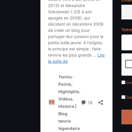
Votr
Sen
Del