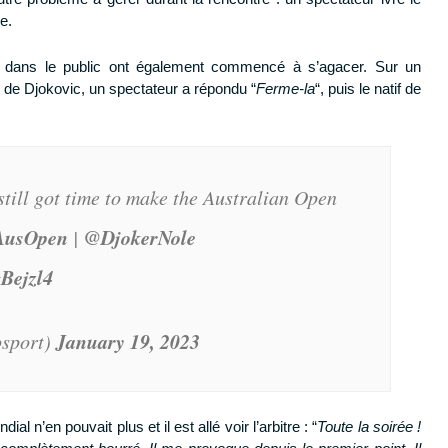
e.
 dans le public ont également commencé à s’agacer. Sur un
 de Djokovic, un spectateur a répondu “
Ferme-la
“, puis le natif de
till got time to make the Australian Open
AusOpen
@DjokerNole
|
gBejzl4
January 19, 2023
sport)
éléchargez votre formation gratuite
 n’en pouvait plus et il est allé voir l’arbitre : “
Toute la soirée !
Progresse dans ton jeu avec Tennis Legend !