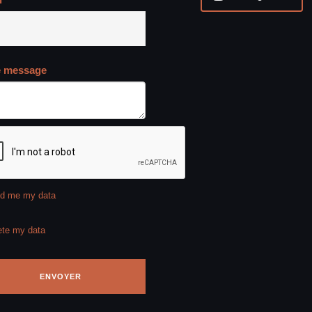
e message
d me my data
ete my data