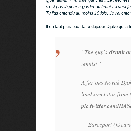
Que fais-tu ? Tu sais qui c’est. Le mec est
n’est pas là pour regarder du tennis, il veut 
Tu l’as entendu au moins 10 fois. Je l’ai ente
Il en faut plus pour faire déjouer Djoko qui a
“The guy’s 𝐝𝐫𝐮𝐧𝐤 𝐨
tennis!”
A furious Novak Djok
loud spectator from
pic.twitter.com/IiA
— Eurosport (@euro