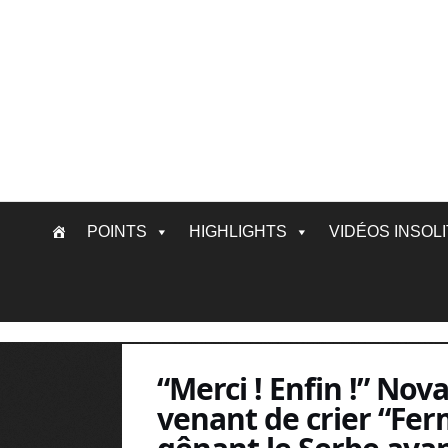
Skip
POINTS
HIGHLIGHTS
VIDÉOS INSOL
to
content
“Merci ! Enfin !” No
venant de crier “Fer