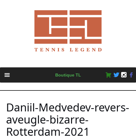
Skip
Boutique TL
to
content
Daniil-Medvedev-revers-
aveugle-bizarre-
Rotterdam-2021