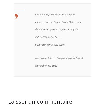
Quite a unique tactic from Gonçalo
Oliveira and partner Artsiom Dabryian in
their
#MaiaOpen
R1 against Gonçalo
Falcão/Fábio Coelho…
pic.twitter.com/u51ig62rbv
— Gaspar Ribeiro Lança (@gasparlanca)
November 30, 2022
Laisser un commentaire