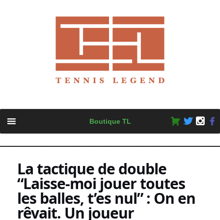
Skip
Boutique TL
to
content
La tactique de double
“Laisse-moi jouer toutes
les balles, t’es nul” : On en
rêvait. Un joueur