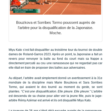
Bouzkova et Sorribes Tormo poussent auprès de
l’arbitre pour la disqualification de la Japonaise.
Moche.
Miyu Kato s’est fait disqualifier au troisième tour du tournoi de double
dames de Roland-Garros 2023. Après un point, la Japonaise a fait un
revers pour renvoyer la balle au fond du court mais sa frappe a
directement percuté au cou une ramasseuse qui ne regardait pas car
elle était en train de proposer des balles aux adversaires.
Au départ, l’arbitre avait simplement donné un avertissement à la 31e
mondiale de la discipline mais Marie Bouzkova et Sara Sorribes
Tormo, qui avaient le dos tourné au moment du geste, se sont
plaintes. “
C’est une disqualification. Elle pleure. Elle pleure.
” L’arbitre
est descendu de sa chaise pour aller voir la jeune fille, puis le juge-
arbitre Rémy Azémar est arrivé et ils ont disqualifié Miyu Kato.
La joueuse de 28 ans s’était déjà excusée auprès de la ramasseuse,