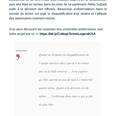
puis elle était en larmes dans les bras de sa partenaire Aldila Sutjiadi
suite à la décision des officiels. Beaucoup d’observateurs dans le
monde du tennis ont jugé la disqualification trop sévère et l’attitude
des adversaires vraiment moche.
Si tu veux découvrir les coulisses des universités américaines, suis
notre projet par ici =>
https://bit.ly/CollegeTennisLegendUSA
Quand tu réclames la disqualification de
l’équipe adverse alors que tu n’as même
pas vu la balle envoyée….
J’ose espérer
qu’elles auront un peu de mal à s’endormir
quand même.
Quant à la décision en elle
même …. l’arbitrage dans tout ce qui se fait
de plus bête