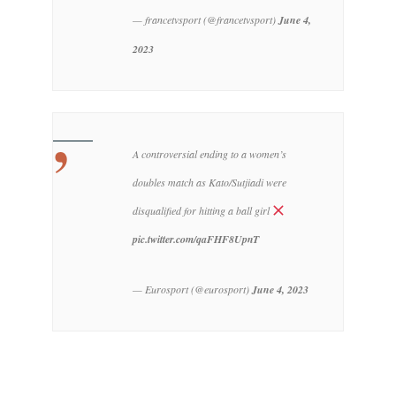
— francetvsport (@francetvsport)
June 4,
2023
A controversial ending to a women’s
doubles match as Kato/Sutjiadi were
disqualified for hitting a ball girl
pic.twitter.com/qaFHF8UpnT
— Eurosport (@eurosport)
June 4, 2023