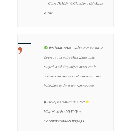
— Gilles SIMON (@GillesSimon84)
June
4, 2023
#RolandGarros
| Scène cocasse sur le
Court 14 : la paire Miyu Kato/Aldila
Sutjiadi a été disqualifiée après que la
première ait envoyé involontairement une
balle dans la tête d’une ramasseuse.
▶ Suivez les matchs en direct
https://t.co/QcnMbW4Uvz
pic.twitter.com/s6ZDPxphJX