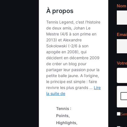
Nom
Emai
Votr
Sen