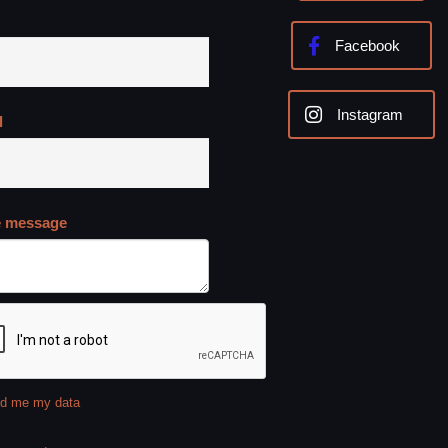
Facebook
Instagram
l
e message
d me my data