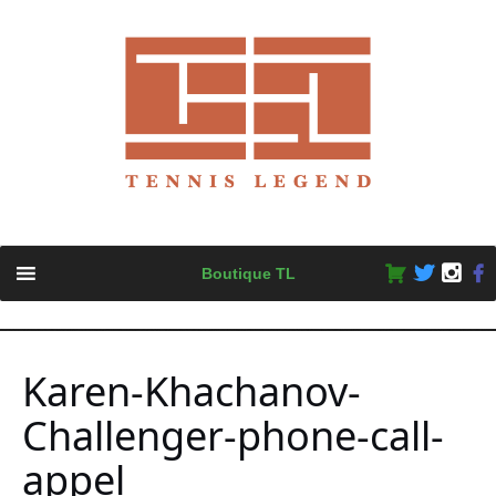
Skip
Boutique TL
to
content
Karen-Khachanov-
Challenger-phone-call-
appel