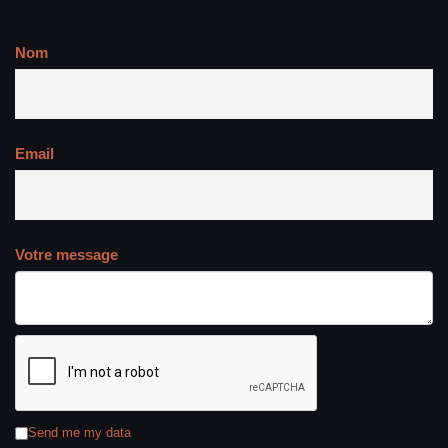
Nom
Email
Votre message
Send me my data