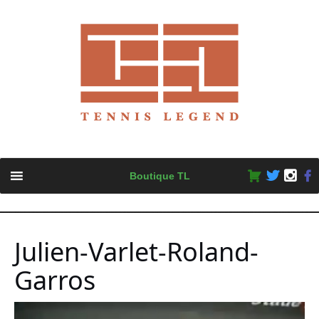
Skip
Boutique TL
to
content
Julien-Varlet-Roland-
Garros