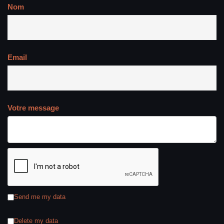
Nom
Email
Votre message
Send me my data
Delete my data