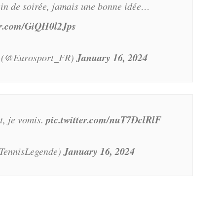
in de soirée, jamais une bonne idée…
ter.com/GiQH0l2Jps
January 16, 2024
e (@Eurosport_FR)
pic.twitter.com/nuT7DclRlF
t, je vomis.
January 16, 2024
TennisLegende)