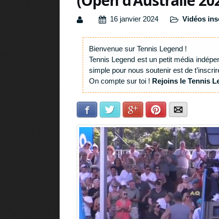
(Open d’Australie 20
16 janvier 2024
Vidéos ins
Bienvenue sur Tennis Legend !
Tennis Legend est un petit média indépe
simple pour nous soutenir est de t’inscrir
On compte sur toi !
Rejoins le Tennis L
Facebook
Twitter
Google+
Pinterest
E-mail