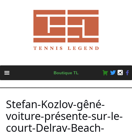
Skip
Boutique TL
to
content
Stefan-Kozlov-gêné-
voiture-présente-sur-le-
court-Delray-Beach-