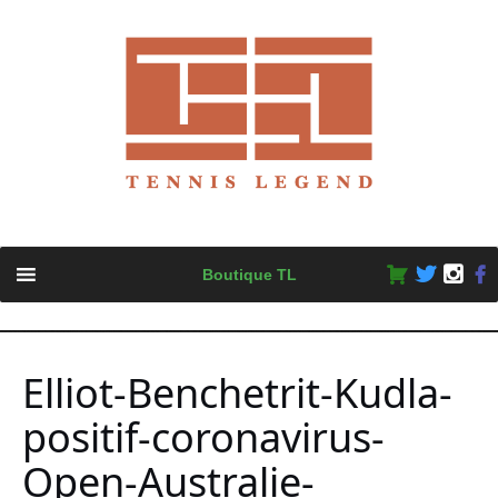
Skip
Boutique TL
to
content
Elliot-Benchetrit-Kudla-
positif-coronavirus-
Open-Australie-