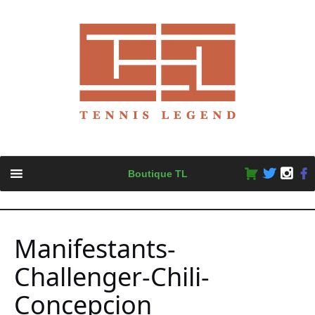
Skip
Boutique TL
to
content
Manifestants-
Challenger-Chili-
Concepcion