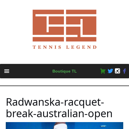
Skip
Boutique TL
to
content
Radwanska-racquet-
break-australian-open