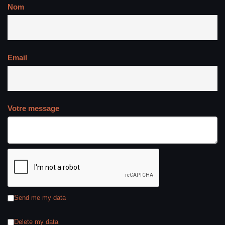
Nom
Email
Votre message
Send me my data
Delete my data