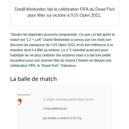
Danill Medvedev fait la célébration FIFA du Dead Fish
pour fêter sa victoire à l’US Open 2021.
“
Seules les légendes pourront comprendre. Ce que j’ai fait après le
match est “L2 + Left.
” Daniil Medvedev a conclu par ces mots son
discours de vainqueur de l’US Open 2021 et ils font référence à la
manière dont il a fêté sa victoire. Le n°2 mondial avait pris pour
habitude de ne plus célébrer ses victoires mais il a fait une petite
exception pour son premier titre du Grand Chelem en faisant une
célébration FIFA, le “Dead Fish”. Fabuleux.
La balle de match
A simply stunning performance from
@DaniilMedwed
pic.twitter.com/0sF1r2CiNg