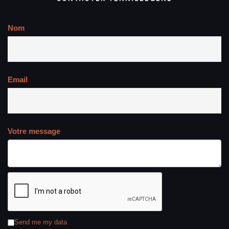
Nom
Email
Votre message
Send me my data