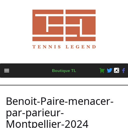
Skip
Boutique TL
to
content
Benoit-Paire-menacer-
par-parieur-
Montpellier-2024