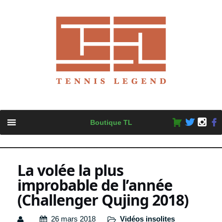
Skip
Boutique TL
to
content
La volée la plus
improbable de l’année
(Challenger Qujing 2018)
26 mars 2018
Vidéos insolites