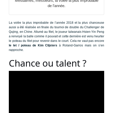
Mesdames, messieurs, la volée la plus improbable
de l’année.
La volée la plus improbable de l’année 2018 et la plus chanceuse
aussi a été réalisée en finale du tournoi de double du Challenger de
Qujing, en Chine. Allumé au filet, le joueur taïwanais Hsien-Yin Peng
a renvoyé la balle comme il pouvait et cette dernière est venu heurter
le poteau du filet pour revenir dans le court. Cela ne vaut pas encore
le let / poteau de Kim Clijsters
à Roland-Garros mais on s’en
rapproche.
Chance ou talent ?