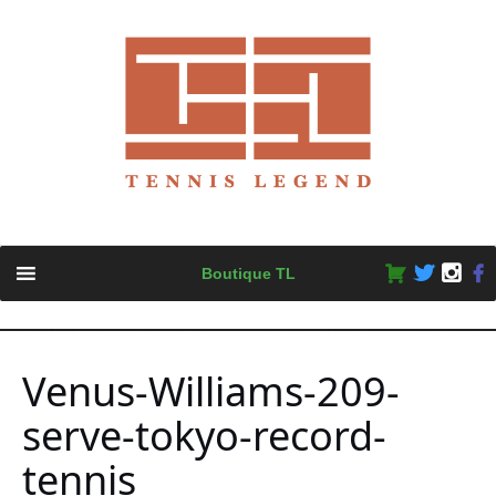
Skip
Boutique TL
to
content
Venus-Williams-209-
serve-tokyo-record-
tennis