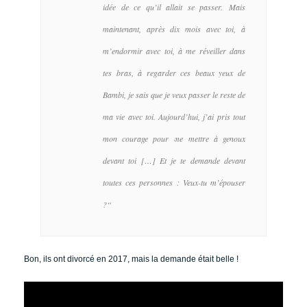
idée de ce qu’il allait se passer. Mais
maintenant, après dix mois avec toi, à
m’endormir avec toi, à me réveiller dans
tes bras, à regarder ces beaux yeux de
Bambi, je sais que je veux passer le reste de
ma vie avec toi. Aujourd’hui, j’ai pris tout
mon courage pour me mettre à genoux
devant toi […] Et je te demande devant
toutes ces personnes : Veux-tu m’épouser
?
“
Bon, ils ont divorcé en 2017, mais la demande était belle !