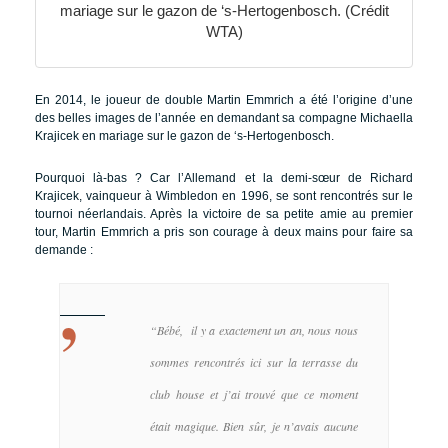
mariage sur le gazon de ‘s-Hertogenbosch. (Crédit
WTA)
En 2014, le joueur de double Martin Emmrich a été l’origine d’une
des belles images de l’année en demandant sa compagne Michaella
Krajicek en mariage sur le gazon de ‘s-Hertogenbosch.
Pourquoi là-bas ? Car l’Allemand et la demi-sœur de Richard
Krajicek, vainqueur à Wimbledon en 1996, se sont rencontrés sur le
tournoi néerlandais. Après la victoire de sa petite amie au premier
tour, Martin Emmrich a pris son courage à deux mains pour faire sa
demande :
“
Bébé, il y a exactement un an, nous nous
sommes rencontrés ici sur la terrasse du
club house et j’ai trouvé que ce moment
était magique. Bien sûr, je n’avais aucune