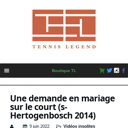
Skip
Boutique TL
to
content
Une demande en mariage
sur le court (s-
Hertogenbosch 2014)
9 juin 2022
Vidéos insolites