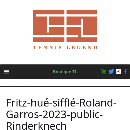
Skip
Boutique TL
to
content
Fritz-hué-sifflé-Roland-
Garros-2023-public-
Rinderknech