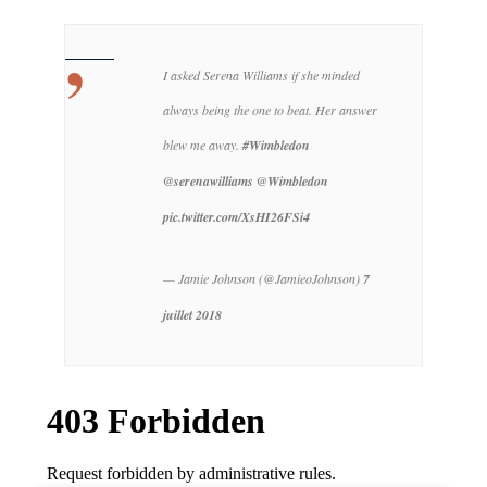
I asked Serena Williams if she minded
always being the one to beat.
Her answer
blew me away.
#Wimbledon
@serenawilliams
@Wimbledon
pic.twitter.com/XsHI26FSi4
— Jamie Johnson (@JamieoJohnson)
7
juillet 2018