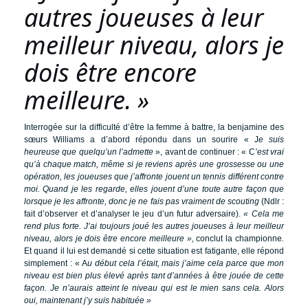
autres joueuses à leur
meilleur niveau, alors je
dois être encore
meilleure. »
Interrogée sur la difficulté d’être la femme à battre, la benjamine des
sœurs Williams a d’abord répondu dans un sourire « J
e suis
heureuse que quelqu’un l’admette
», avant de continuer : « C
’est vrai
qu’à chaque match, même si je reviens après une grossesse ou une
opération, les joueuses que j’affronte jouent un tennis différent contre
moi. Quand je les regarde, elles jouent d’une toute autre façon que
lorsque je les affronte, donc je ne fais pas vraiment de scouting
(Ndlr :
fait d’observer et d’analyser le jeu d’un futur adversaire).
« Cela me
rend plus forte.
J’ai toujours joué les autres joueuses à leur meilleur
niveau, alors je dois être encore meilleure »,
conclut la championne
.
Et quand il lui est demandé si cette situation est fatigante, elle répond
simplement : « A
u début cela l’était, mais j’aime cela parce que mon
niveau est bien plus élevé après tant d’années à être jouée de cette
façon. Je n’aurais atteint le niveau qui est le mien sans cela. Alors
oui, maintenant j’y suis habituée »