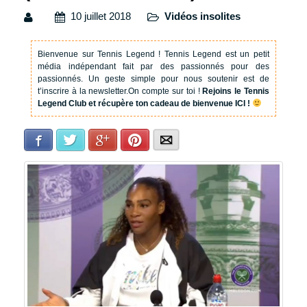
10 juillet 2018
Vidéos insolites
Bienvenue sur Tennis Legend !
Tennis Legend est un petit
média indépendant fait par des passionnés pour des
passionnés. Un geste simple pour nous soutenir est de
t’inscrire à la newsletter.
On compte sur toi !
Rejoins le Tennis
Legend Club et récupère ton cadeau de bienvenue ICI !
Facebook
Twitter
Google+
Pinterest
E-mail