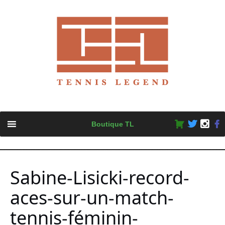
Skip
Boutique TL
to
content
Sabine-Lisicki-record-
aces-sur-un-match-
tennis-féminin-