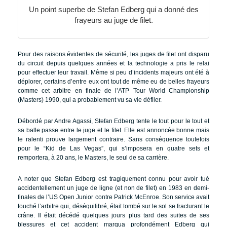
Un point superbe de Stefan Edberg qui a donné des
frayeurs au juge de filet.
Pour des raisons évidentes de sécurité, les juges de filet ont disparu
du circuit depuis quelques années et la technologie a pris le relai
pour effectuer leur travail. Même si peu d’incidents majeurs ont été à
déplorer, certains d’entre eux ont tout de même eu de belles frayeurs
comme cet arbitre en finale de l’ATP Tour World Championship
(Masters) 1990, qui a probablement vu sa vie défiler.
Débordé par Andre Agassi, Stefan Edberg tente le tout pour le tout et
sa balle passe entre le juge et le filet. Elle est annoncée bonne mais
le ralenti prouve largement contraire. Sans conséquence toutefois
pour le “Kid de Las Vegas”, qui s’imposera en quatre sets et
remportera, à 20 ans, le Masters, le seul de sa carrière.
A noter que Stefan Edberg est tragiquement connu pour avoir tué
accidentellement un juge de ligne (et non de filet) en 1983 en demi-
finales de l’US Open Junior contre Patrick McEnroe. Son service avait
touché l’arbitre qui, déséquilibré, était tombé sur le sol se fracturant le
crâne. Il était décédé quelques jours plus tard des suites de ses
blessures et cet accident marqua profondément Edberg qui