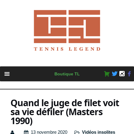
Skip
Boutique TL
to
content
Quand le juge de filet voit
sa vie défiler (Masters
1990)
13 novembre 2020
Vidéos insolites