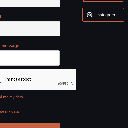
Instagram
l
e message
d me my data
ete my data