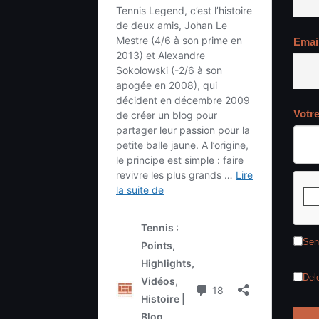
Emai
Votr
Sen
Del