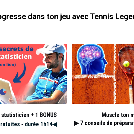
gresse dans ton jeu avec Tennis Lege
 caméra : “
Rafa, désolé pour avoir stoppé l’entraînement
ifications, Kozlov était en train de s’entraîner avec Rafael Nadal
grand espoir du tennis américain en a profité pour regarder son
 du superviseur du tournoi Ali Nili lui disant qu’il entrait dans le
sé Rafa en plan pour aller jouer ce match épique et se qualifier.
ng a practice set with Nadal. 3-3, 0-15. He
 went to my bag, checked my phone and had 20
li (tournament supervisor) telling me that I
nt”.
 statisticien + 1 BONUS
Muscle ton 
▶︎ 7
conseils de prépar
gratuites - durée 1h14◀︎
February 22, 2022
josemorgado)