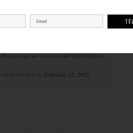
TÉ
taba practicando con
Rafa Nadal y fue
ue entraría al Main Draw como Lucky Loser
wBeginnings
pic.twitter.com/XYxFGAzSrn
February 22, 2022
 (@AbiertoTelcel)