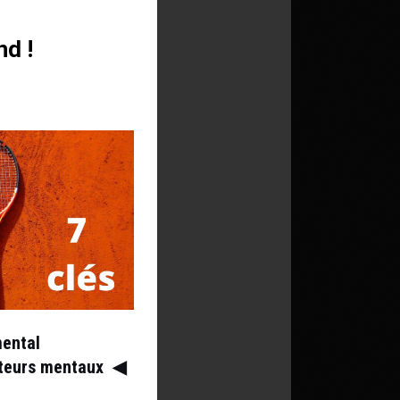
nd !
mental
ateurs mentaux
◀︎