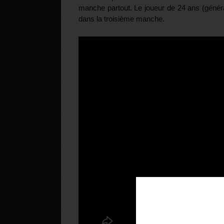
manche partout. Le joueur de 24 ans (générat
dans la troisième manche.
Téléchargez v