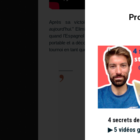
Pro
Après sa victoire, il a signé sur la
aujourd’hui.
” Eliminé au dernier tour des qual
quand l’Espagnol a cassé son cordage. L’ex-
portable et a découvert qu’il avait 20 messages
tournoi en tant que lucky loser. Il a donc lais
Kozlov. “I was playi
breaks his string. I
messages from Ali Ni
entered the tourname
4 secrets de
▶︎ 5 vidéos 
— José Morgado (@