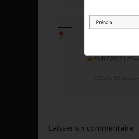
Stefan Kozlov es
cuando le dijeron q
#AMT2022
#Ne
|
— Abierto Mexicano
Laisser un commentaire