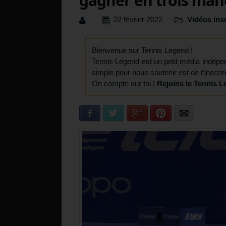
gagner en trois man
22 février 2022
Vidéos inso
Bienvenue sur Tennis Legend !
Tennis Legend est un petit média indépe
simple pour nous soutenir est de t’inscrir
On compte sur toi !
Rejoins le Tennis L
Facebook
Twitter
Google+
Pinterest
E-mail