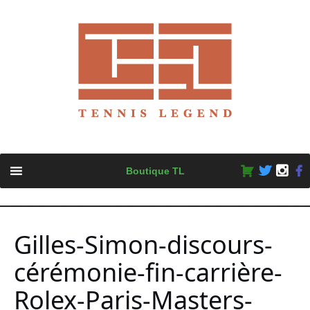
Skip
Boutique TL
to
content
Gilles-Simon-discours-
cérémonie-fin-carrière-
Rolex-Paris-Masters-