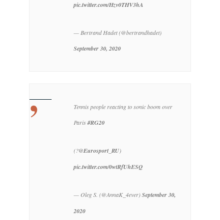
pic.twitter.com/Hzv0THV3hA
— Bertrand Hadet (@bertrandhadet)
September 30, 2020
Tennis people reacting to sonic boom over
Paris
#RG20
(?
@Eurosport_RU
)
pic.twitter.com/0wtRfUhESQ
— Oleg S. (@AnnaK_4ever)
September 30,
2020