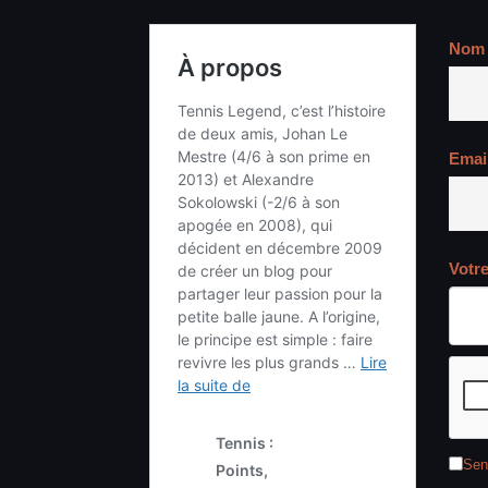
Nom
Emai
Votr
Sen