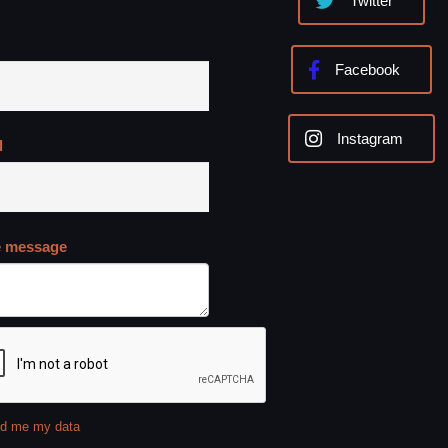
Twitter
Facebook
Instagram
l
e message
d me my data