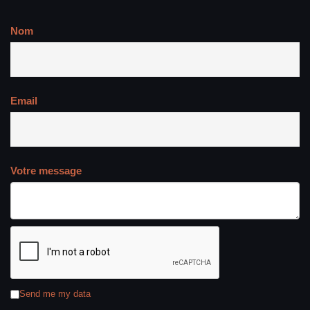
Nom
Email
Votre message
Send me my data