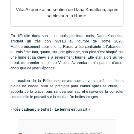
Vika Azarenka, au soutien de Daria Kasatkina, après
sa blessure à Rome.
En difficulté dans son jeu depuis plusieurs mois, Daria Kasatkina
affichait un très bon niveau au tournoi de Rome 2020.
Malheureusement pour elle, la Russe a été contrainte à l’abandon,
au troisième tour, quand, sur une glissade, son pied s’est bloqué sur
une ligne et sa cheville a sévèrement tourné. Elle était alors au tie-
break du premier set contre Victoria Azarenka et n’a pas eu d’autre
choix que de jeter l’éponge.
La réaction de la Biélorusse envers son adversaire fut d’ailleurs
pleine de classe. Vika se précipita pour l’aider après sa chute, lui
apporta de la glace, puis rangea son sac et essaya de la consoler
comme elle le pouvait sur la chaise. De belles images.
» Idée cadeau
: le
t-shirt « Le tennis est un art »
Compassion and camaraderie ?
@vika7
|