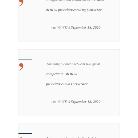
#IBI20
pic.twitter.com/OvgX2RxD49
— wta (@WTA)
September 18, 2020
Touching moment between two great
competitors ?
#IBI20
pic.twitter.com/bXorvyUKrx
— wta (@WTA)
September 18, 2020