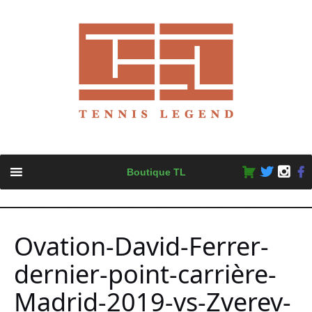
Skip
Boutique TL
to
content
Ovation-David-Ferrer-
dernier-point-carrière-
Madrid-2019-vs-Zverev-