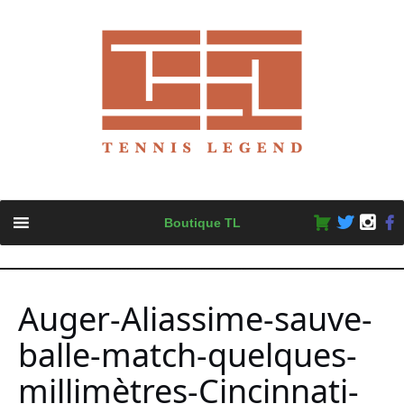
Skip
Boutique TL
to
content
Auger-Aliassime-sauve-
balle-match-quelques-
millimètres-Cincinnati-