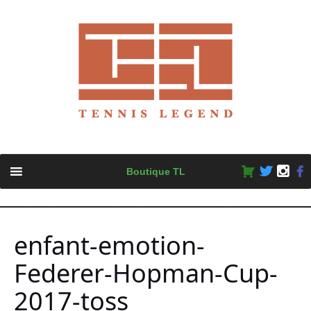
Skip
Boutique TL
to
content
enfant-emotion-
Federer-Hopman-Cup-
2017-toss