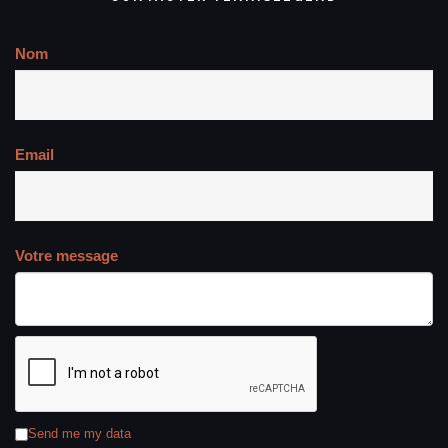
Nom
Email
Votre message
Send me my data