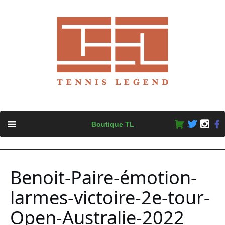
Skip
Boutique TL
to
content
Benoit-Paire-émotion-
larmes-victoire-2e-tour-
Open-Australie-2022