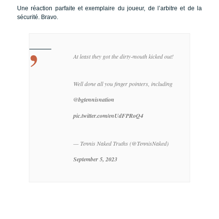
Une réaction parfaite et exemplaire du joueur, de l’arbitre et de la
sécurité. Bravo.
At least they got the dirty-mouth kicked out!
Well done all you finger pointers, including
@bgtennisnation
pic.twitter.com/enUdFPRoQ4
— Tennis Naked Truths (@TennisNaked)
September 5, 2023