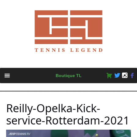
Skip
Boutique TL
to
content
Reilly-Opelka-Kick-
service-Rotterdam-2021