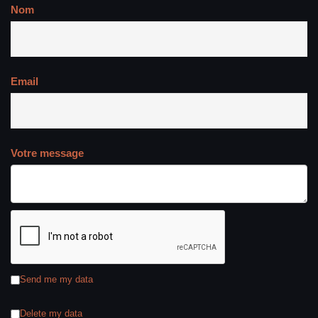
Nom
Email
Votre message
Send me my data
Delete my data