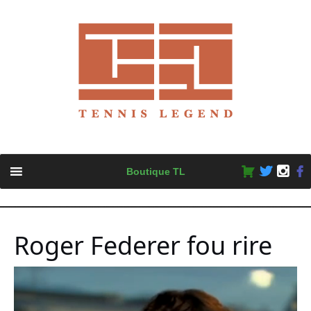
Skip
Boutique TL
to
content
Roger Federer fou rire