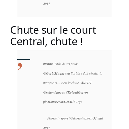
2017
Chute sur le court
Central, chute !
#tennis
Balle de set pour
@GarbiMuguruza
l'arbitre doit vérifier la
marque et… c'est la chute !
#RG17
@rolandgarros
#RolandGarros
pic.twitter.com/GcrMl2VIqA
— France tv sport (@francetvsport)
31 mai
2017