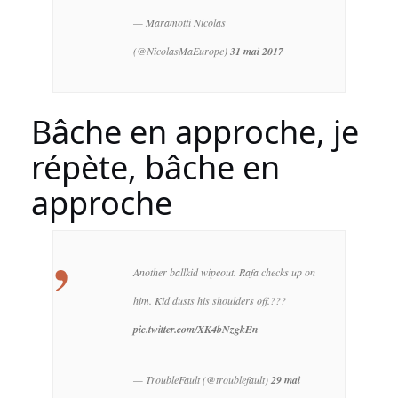
— Maramotti Nicolas
(@NicolasMaEurope)
31 mai 2017
Bâche en approche, je
répète, bâche en
approche
Another ballkid wipeout. Rafa checks up on
him. Kid dusts his shoulders off.???
pic.twitter.com/XK4bNzgkEn
— TroubleFault (@troublefault)
29 mai