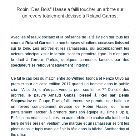
Robin “Des Bois” Haase a failli toucher un arbitre sur
un revers totalement dévissé à Roland-Garros.
Avec les réseaux sociaux et la présence de la télévision sur tous les
courts à
Roland-Garros
, de nombreuses situations cocasses finissent
sur la toile. Les arbitres et les ramasseurs, qui accompagnent les
acteurs principaux sur le terrain, sont en première ligne. Ils n’ont pas
le droit à l’erreur. Parfois, quelques conneries lancées par des
spectateurs se retrouvent également l’Internet.
Ce fut le cas lors du match entre Jo-Wilfried Tsonga et Renzo Olivo au
premier tour de cette édition 2017 quand un homme dans le public
cria : “Allez Jo, tu n’es pas venu ici pour souffrir, ok ?”. Du côté des
arbitres, le pauvre Arnaud Gabas,
blessé à l’œil par Denis
Shapovalov
en Coupe Davis, faillit encore se prendre une balle sur
un revers complètement dévissé de Robin Haase, qui mime
parfaitement l’archer (à prendre dans son équipe au Time’s Up !).
Enfin, concernant les chutes, un autre arbitre de chaise alla toucher la
terre de très près en vérifiant une marque et un ramasseur se prit les
pieds dans le tapis avant de finir la tête dans la bâche. Another day at
the office…