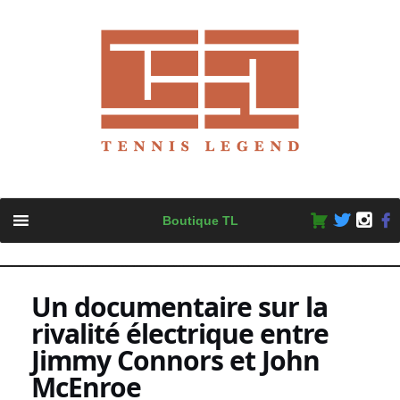
Skip
Boutique TL
to
content
Un documentaire sur la
rivalité électrique entre
Jimmy Connors et John
McEnroe