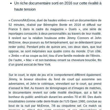
Un riche documentaire sorti en 2016 sur cette rivalité à
haute tension
« Connors/McEnroe, duel de hautes volées » est un documentaire de
52 minutes, réalisé par Bérengère Bonte en 2016 et diffusé sur
France 5 dans le cadre du magazine « Duels », une série de
reportages consacrés à deux personnalités au travers de leur rivalité.
Il revient sur la relation houleuse entre Jimmy Connors et John
McEnroe, deux joueurs au fort tempérament, qui se détestaient (pour
rester polis). Pendant près de quinze ans, ces deux stars, que tout
oppose, se sont méprisées aux quatre coins du monde. D’un côté,
« Jimbo » et sa coupe au bol, issu d’une famille modeste de l’Illinois.
De l’autre, « Mac » et son bandeau ornant sa chevelure bouclée, fils
d’un grand avocat de New York.
Sur le court, le style de jeu et le comportement diffèrent également.
Jimmy, le boxeur obscène du fond de court qui assomme ses
adversaires, et John le colérique, virevoltant sur le court, qui prend
d’assaut le filet. Au travers de témoignages et d’images de matches,
le documentaire revient sur cette rivalité électrique, qui a fait le
bonheur du public américain durant les années 70 et 80. Des duels
inoubliables comme cette demi-finale de l’US Open 1980, conclue au
bout de la nuit par McEnroe, 7/6 au cinquième set. Ce match va