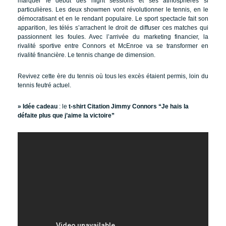
marquer le début des night sessions et ses atmosphères si
particulières. Les deux showmen vont révolutionner le tennis, en le
démocratisant et en le rendant populaire. Le sport spectacle fait son
apparition, les télés s’arrachent le droit de diffuser ces matches qui
passionnent les foules. Avec l’arrivée du marketing financier, la
rivalité sportive entre Connors et McEnroe va se transformer en
rivalité financière. Le tennis change de dimension.
Revivez cette ère du tennis où tous les excès étaient permis, loin du
tennis feutré actuel.
» Idée cadeau
: le
t-shirt Citation Jimmy Connors “Je hais la
défaite plus que j’aime la victoire”