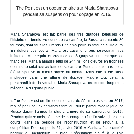
The Point est un documentaire sur Maria Sharapova
pendant sa suspension pour dopage en 2016.
Maria Sharapova est fait partie des très grandes joueuses de
l’histoire du tennis. Au cours de sa carrière, la Russe a remporté 36
tournois, dont tous les Grands Chelems pour un total de 5 Majeurs.
En dehors des courts, Maria est aussi une businesswoman très
influente. Mannequin et créatrice de Sugarpova, une marque de
friandises, Maria a amassé plus de 244 millions d’euros en trophées
et en partenariat tout au long de sa carrière. Pendant onze ans, elle a
été la sportive la mieux payée au monde. Mais elle a été aussi
impliquée dans une affaire de dopage. Malgré tout cela, la
personnalité de la véritable Maria Sharapova est encore largement
méconnue du grand public.
« The Point » est un film documentaire de 55 minutes sorti en 2017,
réalisé par Lisa Lax et Nancy Stern, qui suit le parcours de la joueuse
Russe durant l’année la plus charnière de sa carrière, en 2016.
Pendant quinze mois, l’équipe de tournage du film l’a suivie, hors des
courts, dans sa période de reconstruction et de retour à la
compétition. Pour rappel, le 26 janvier 2016, « Masha » était contrôlé
positive au meldonium, un produit récemment ajouté à la liste