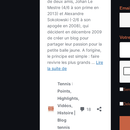
Emai
Votr
Sen
Del