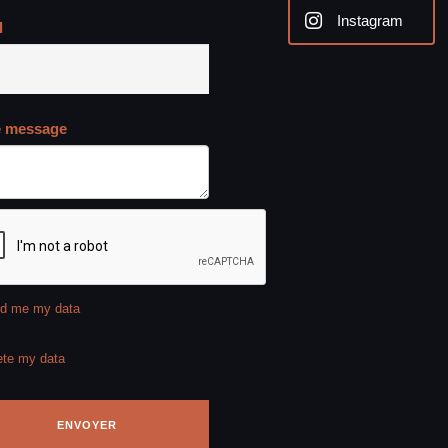
Instagram
l
e message
d me my data
ete my data