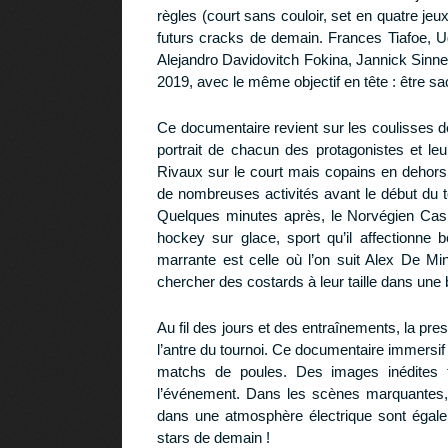
règles (court sans couloir, set en quatre je
futurs cracks de demain. Frances Tiafoe,
Alejandro Davidovitch Fokina, Jannick Sinner
2019, avec le même objectif en tête : être sa
Ce documentaire revient sur les coulisses d
portrait de chacun des protagonistes et leu
Rivaux sur le court mais copains en dehors
de nombreuses activités avant le début du t
Quelques minutes après, le Norvégien Cas
hockey sur glace, sport qu’il affectionn
marrante est celle où l’on suit Alex De Mi
chercher des costards à leur taille dans une
Au fil des jours et des entraînements, la pres
l’antre du tournoi. Ce documentaire immersif
matchs de poules. Des images inédites t
l’événement. Dans les scènes marquantes, 
dans une atmosphère électrique sont égalem
stars de demain !