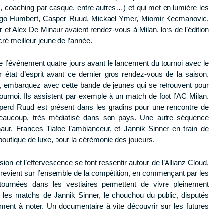
ux, coaching par casque, entre autres…) et qui met en lumière les
 Ugo Humbert, Casper Ruud, Mickael Ymer, Miomir Kecmanovic,
 et Alex De Minaur avaient rendez-vous à Milan, lors de l’édition
cré meilleur jeune de l’année.
e l’événement quatre jours avant le lancement du tournoi avec le
r état d’esprit avant ce dernier gros rendez-vous de la saison.
, embarquez avec cette bande de jeunes qui se retrouvent pour
ournoi. Ils assistent par exemple à un match de foot l’AC Milan.
perd Ruud est présent dans les gradins pour une rencontre de
e beaucoup, très médiatisé dans son pays. Une autre séquence
naur, Frances Tiafoe l’ambianceur, et Jannik Sinner en train de
 boutique de luxe, pour la cérémonie des joueurs.
sion et l’effervescence se font ressentir autour de l’Allianz Cloud,
 revient sur l’ensemble de la compétition, en commençant par les
ournées dans les vestiaires permettent de vivre pleinement
les matchs de Jannik Sinner, le chouchou du public, disputés
ent à noter. Un documentaire à vite découvrir sur les futures