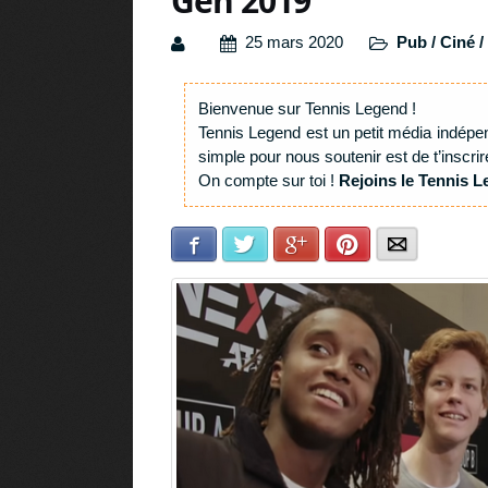
Gen 2019
25 mars 2020
Pub / Ciné /
Bienvenue sur Tennis Legend !
Tennis Legend est un petit média indépe
simple pour nous soutenir est de t’inscrir
On compte sur toi !
Rejoins le Tennis L
Facebook
Twitter
Google+
Pinterest
E-mail